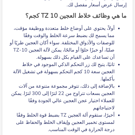
إرسال عرض أسعار مفصل لك.
ما هي وظائف خلاط العجين TZ 10 كجم؟
أولاً، يحتوي على أوضاع خلط متعددة ووظيفة مؤقت،
مما يسمح لك بضبط سرعة الخلط والوقت وفقًا
للوصفات والأذواق المختلفة. سواء أكان العجين طريًا أو
صلبًا، أو خبزًا حلوًا أو مالحًا، يمكن لآلة العجين TZ-10
أن تساعدك على القيام بكل ذلك بسهولة.
ثانيًا، يتيح لك زر التحكم الذكي الموجود في خلاط
العجين سعة 10 كجم التحكم بسهولة في تشغيل الآلة
بأكملها.
بالإضافة إلى ذلك، تتوفر مجموعة متنوعة من آلات
العجين بسعات تتراوح من 22 لترًا إلى 300 لترًا. يمكن
للعملاء اختيار عجن العجين عالي الجودة وفقًا
لاحتياجاتهم
أخيرًا، ستقوم آلة العجين TZ بضبط قوة الخلط وفقًا
لمستوى تخمير العجين وإيقاف الخلط والحفاظ على
درجة الحرارة في الوقت المناسب.