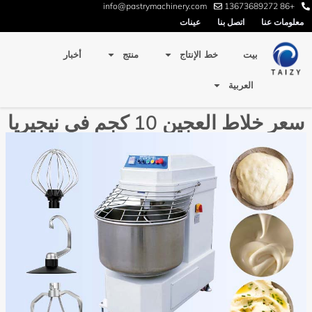
info@pastrymachinery.com
+86 13673689272
معلومات عنا
اتصل بنا
عينات
بيت
خط الإنتاج
منتج
أخبار
العربية
سعر خلاط العجين 10 كجم في نيجيريا