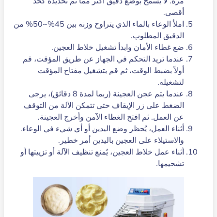
مرة. لا يسمح بوضع دقيق أكثر مما تم تحديده كحد
أقصى.
املأ الوعاء بالماء الذي يتراوح وزنه بين 45%~50% من
الدقيق المطلوب.
ضع غطاء الأمان وابدأ تشغيل خلاط العجين.
عندما تريد التحكم في الجهاز عن طريق المؤقت، قم
أولاً بضبط الوقت، ثم قم بتشغيل مفتاح المؤقت
لتشغيله.
عندما يتم عجن العجينة (ربما لمدة 8 دقائق)، يرجى
الضغط على زر الإيقاف حتى تتمكن الآلة من التوقف
عن العمل. ثم افتح الغطاء الآمن وأخرج العجينة.
أثناء العمل، يُحظر وضع اليدين أو أي شيء في الوعاء.
والاستيلاء على العجين باليدين أمر خطير.
أثناء عمل خلاط العجين، يُمنع تنظيف الآلة أو تزييتها أو
تشحيمها.