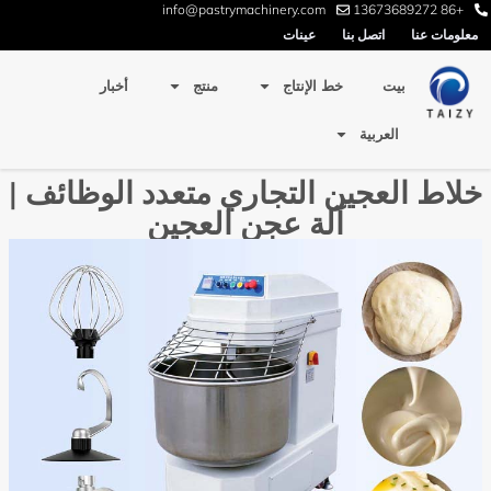
info@pastrymachinery.com
+86 13673689272
معلومات عنا
اتصل بنا
عينات
بيت
خط الإنتاج
منتج
أخبار
العربية
خلاط العجين التجاري متعدد الوظائف |
آلة عجن العجين