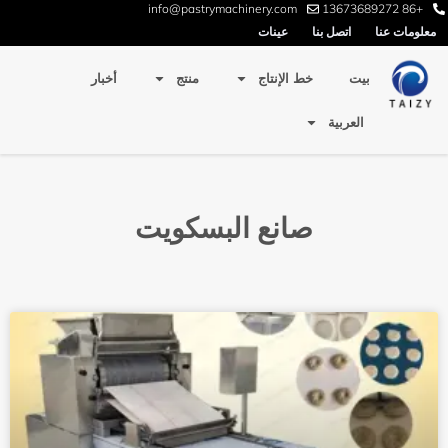
info@pastrymachinery.com
+86 13673689272
معلومات عنا
اتصل بنا
عينات
بيت
خط الإنتاج
منتج
أخبار
العربية
صانع البسكويت