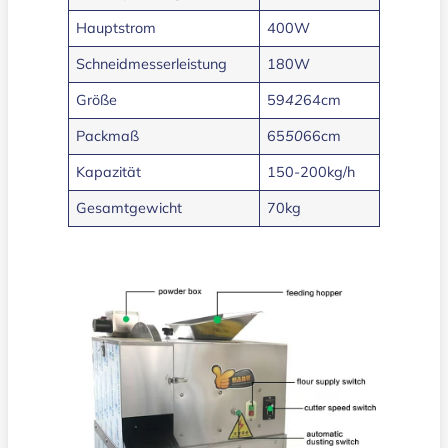
Hauptstrom
400W
Schneidmesserleistung
180W
Größe
59
42
64cm
Packmaß
65
50
66cm
Kapazität
150-200kg/h
Gesamtgewicht
70kg