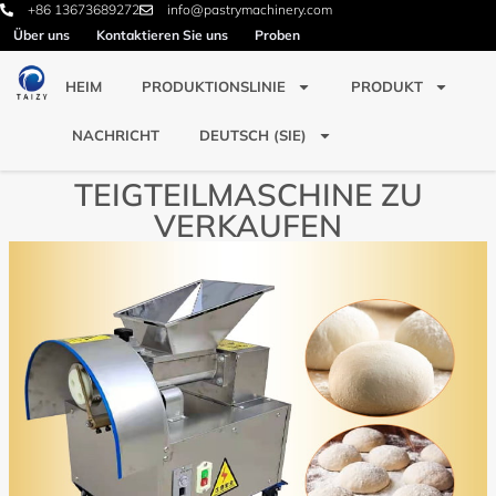
+86 13673689272
info@pastrymachinery.com
Über uns
Kontaktieren Sie uns
Proben
HEIM
PRODUKTIONSLINIE
PRODUKT
NACHRICHT
DEUTSCH (SIE)
TEIGTEILMASCHINE ZU
VERKAUFEN