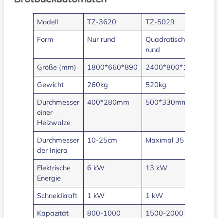
Modell
TZ-3620
TZ-5029
TZ
Form
Nur rund
Quadratisch,
Qu
rund
Größe (mm)
1800*660*890
2400*800*1350
28
Gewicht
260kg
520kg
75
Durchmesser
400*280mm
500*330mm
80
einer
Heizwalze
Durchmesser
10-25cm
Maximal 35 cm
Ma
der Injera
Elektrische
6 kW
13 kW
32
Energie
Schneidkraft
1 kW
1 kW
1 
Kapazität
800-1000
1500-2000
30