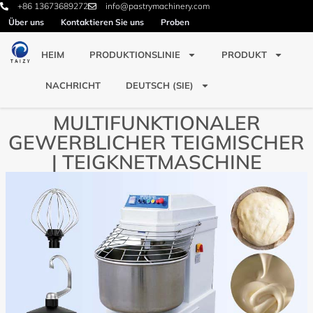
+86 13673689272
info@pastrymachinery.com
Über uns
Kontaktieren Sie uns
Proben
HEIM
PRODUKTIONSLINIE
PRODUKT
NACHRICHT
DEUTSCH (SIE)
MULTIFUNKTIONALER
GEWERBLICHER TEIGMISCHER
| TEIGKNETMASCHINE