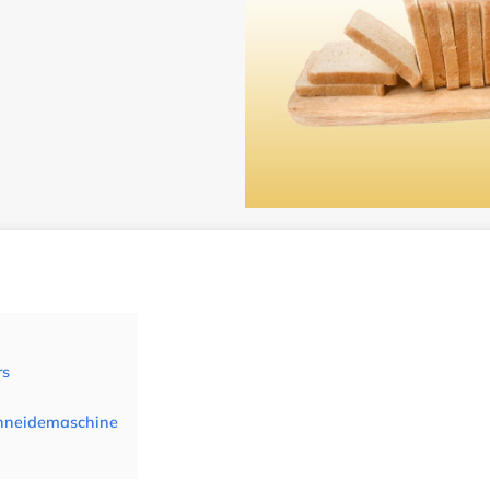
rs
chneidemaschine