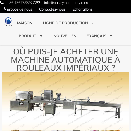
+86 13673689272
info@pastrymachinery.com
À propos de nous
Contactez-nous
Échantillons
MAISON
LIGNE DE PRODUCTION
PRODUIT
NOUVELLES
FRANÇAIS
OÙ PUIS-JE ACHETER UNE
MACHINE AUTOMATIQUE À
ROULEAUX IMPÉRIAUX ?