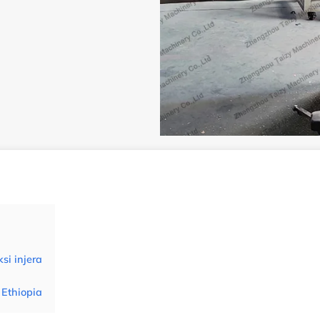
si injera
Ethiopia