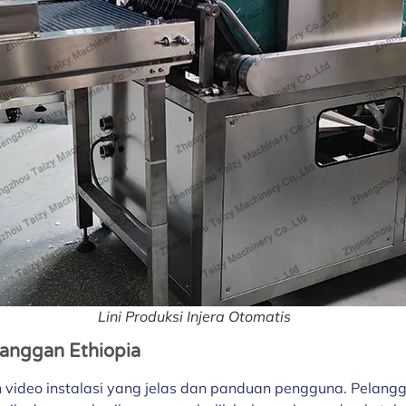
Lini Produksi Injera Otomatis
langgan Ethiopia
 video instalasi yang jelas dan panduan pengguna. Pelangg