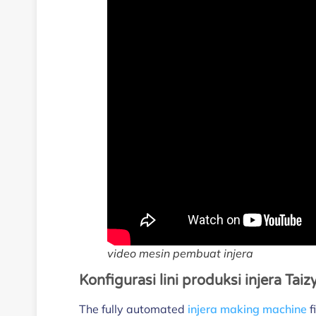
video mesin pembuat injera
Konfigurasi lini produksi injera Taiz
The fully automated
injera making machine
f