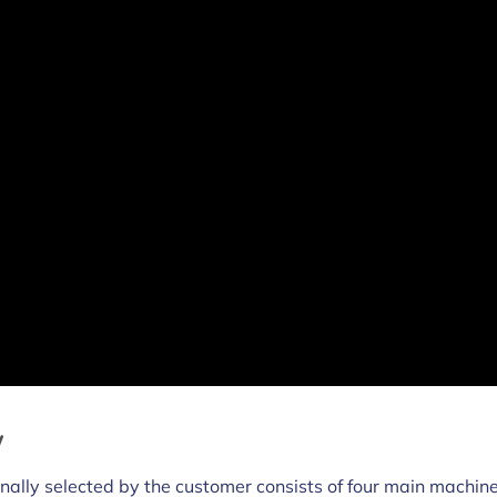
y
inally selected by the customer consists of four main machin