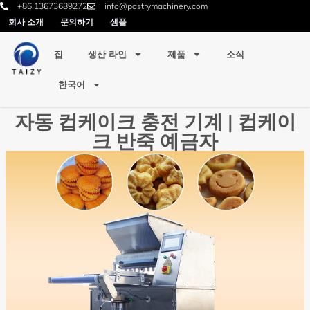
+86 13673689272
info@pastrymachinery.com
회사 소개
문의하기
샘플
집
생산 라인
제품
소식
한국어
자동 컵케이크 충전 기계 | 컵케이
크 반죽 예금자