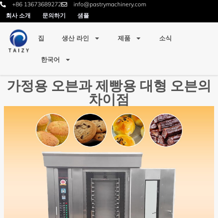
+86 13673689272
info@pastrymachinery.com
회사 소개
문의하기
샘플
집
생산 라인
제품
소식
한국어
가정용 오븐과 제빵용 대형 오븐의
차이점