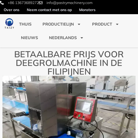
+86 13673689272
info@pastrymachinery.com
Over ons
Neem contact met ons op
Monsters
THUIS
PRODUCTIELIJN
PRODUCT
NIEUWS
NEDERLANDS
BETAALBARE PRIJS VOOR
DEEGROLMACHINE IN DE
FILIPIJNEN