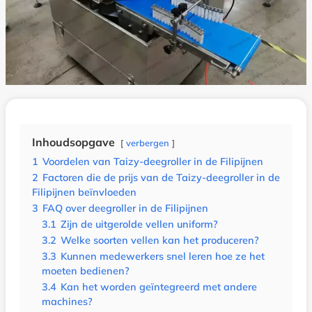
Inhoudsopgave
verbergen
1
Voordelen van Taizy-deegroller in de Filipijnen
2
Factoren die de prijs van de Taizy-deegroller in de
Filipijnen beïnvloeden
3
FAQ over deegroller in de Filipijnen
3.1
Zijn de uitgerolde vellen uniform?
3.2
Welke soorten vellen kan het produceren?
3.3
Kunnen medewerkers snel leren hoe ze het
moeten bedienen?
3.4
Kan het worden geïntegreerd met andere
machines?