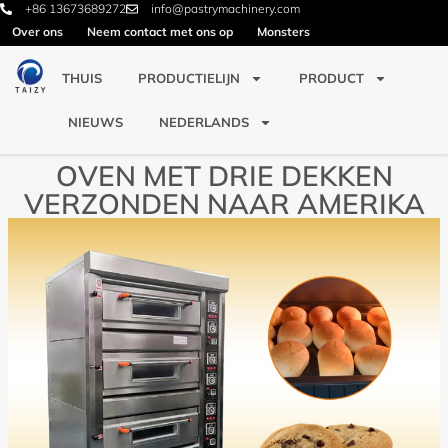
+86 13673689272
info@pastrymachinery.com
Over ons
Neem contact met ons op
Monsters
THUIS
PRODUCTIELIJN
PRODUCT
NIEUWS
NEDERLANDS
OVEN MET DRIE DEKKEN
VERZONDEN NAAR AMERIKA