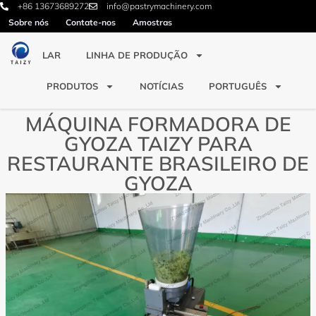
+86 13673689272
info@pastrymachinery.com
Sobre nós
Contate-nos
Amostras
LAR
LINHA DE PRODUÇÃO
PRODUTOS
NOTÍCIAS
PORTUGUÊS
MÁQUINA FORMADORA DE
GYOZA TAIZY PARA
RESTAURANTE BRASILEIRO DE
GYOZA