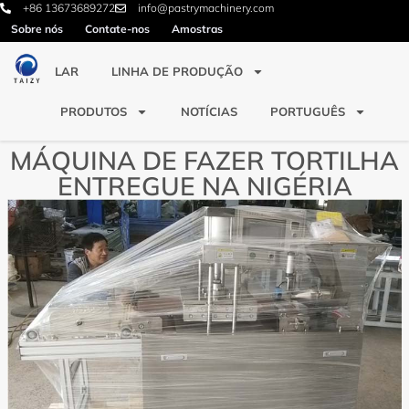
+86 13673689272
info@pastrymachinery.com
Sobre nós
Contate-nos
Amostras
LAR
LINHA DE PRODUÇÃO
PRODUTOS
NOTÍCIAS
PORTUGUÊS
MÁQUINA DE FAZER TORTILHA
ENTREGUE NA NIGÉRIA