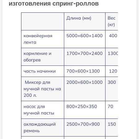
изготовления спринг-роллов
Длина (мм)
Вес
Мощно
(кг)
(кВт)
конвейерная
5000×600×1400
400
3
лента
кормление и
1700×700×2400
1300
40
обогрев
часть начинки
700×600×1300
120
0.5
Миксер для
2000×600×1000
300
3
мучной пасты на
200 л.
насос для
800×250×350
70
1.5
мучной пасты
охлаждающий
2500×700×900
150
0.75
ремень