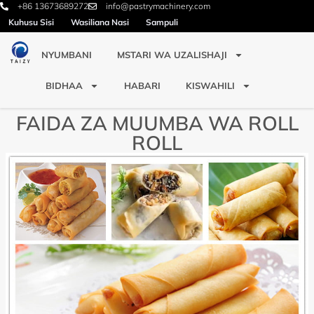
+86 13673689272
info@pastrymachinery.com
Kuhusu Sisi
Wasiliana Nasi
Sampuli
NYUMBANI
MSTARI WA UZALISHAJI
BIDHAA
HABARI
KISWAHILI
FAIDA ZA MUUMBA WA ROLL
ROLL