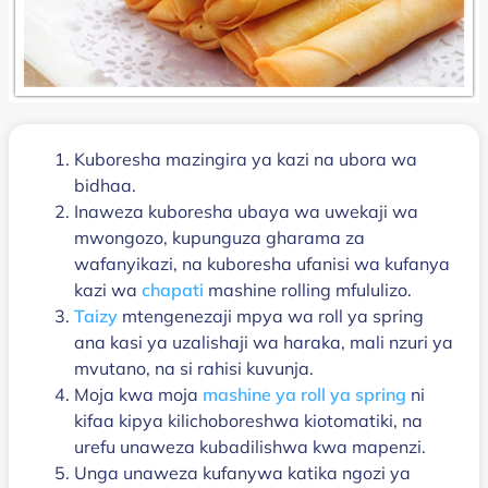
Kuboresha mazingira ya kazi na ubora wa
bidhaa.
Inaweza kuboresha ubaya wa uwekaji wa
mwongozo, kupunguza gharama za
wafanyikazi, na kuboresha ufanisi wa kufanya
kazi wa
chapati
mashine rolling mfululizo.
Taizy
mtengenezaji mpya wa roll ya spring
ana kasi ya uzalishaji wa haraka, mali nzuri ya
mvutano, na si rahisi kuvunja.
Moja kwa moja
mashine ya roll ya spring
ni
kifaa kipya kilichoboreshwa kiotomatiki, na
urefu unaweza kubadilishwa kwa mapenzi.
Unga unaweza kufanywa katika ngozi ya