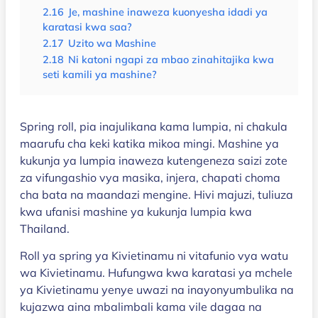
2.16
Je, mashine inaweza kuonyesha idadi ya
karatasi kwa saa?
2.17
Uzito wa Mashine
2.18
Ni katoni ngapi za mbao zinahitajika kwa
seti kamili ya mashine?
Spring roll, pia inajulikana kama lumpia, ni chakula
maarufu cha keki katika mikoa mingi. Mashine ya
kukunja ya lumpia inaweza kutengeneza saizi zote
za vifungashio vya masika, injera, chapati choma
cha bata na maandazi mengine. Hivi majuzi, tuliuza
kwa ufanisi mashine ya kukunja lumpia kwa
Thailand.
Roll ya spring ya Kivietinamu ni vitafunio vya watu
wa Kivietinamu. Hufungwa kwa karatasi ya mchele
ya Kivietinamu yenye uwazi na inayonyumbulika na
kujazwa aina mbalimbali kama vile dagaa na