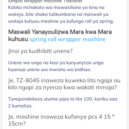
lumpia wrapper mashine Thailand
Katika mchakato wa mawasiliano ya kina na
wateja, bila shaka tulikumbana na maswali ya
wateja kuhusu mashine ya kufunga roll ya spring.
Maswali Yanayoulizwa Mara kwa Mara
spring roll wrapper mashine
kuhusu
Jinsi ya kudhibiti unene?
Unene wa unga na kasi ya kunyunyizia unga
huamua unene wa mwisho wa bidhaa.
Je, TZ-8045 inaweza kuweka lita ngapi au
kilo ngapi za nyenzo kwa wakati mmoja?
Tunapendekeza utumie pipa la lita 100, karibu saa
2 kumaliza.
Je, mashine inaweza kufanya pcs 4 15 *
15cm?