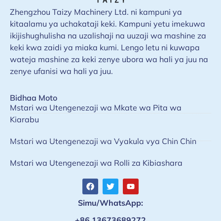
Zhengzhou Taizy Machinery Ltd. ni kampuni ya
kitaalamu ya uchakataji keki. Kampuni yetu imekuwa
ikijishughulisha na uzalishaji na uuzaji wa mashine za
keki kwa zaidi ya miaka kumi. Lengo letu ni kuwapa
wateja mashine za keki zenye ubora wa hali ya juu na
zenye ufanisi wa hali ya juu.
Bidhaa Moto
Mstari wa Utengenezaji wa Mkate wa Pita wa
Kiarabu
Whatsapp
Mstari wa Utengenezaji wa Vyakula vya Chin Chin
Email
Mstari wa Utengenezaji wa Rolli za Kibiashara
Wechat
Chat
Simu/WhatsApp:
+86 13673689272