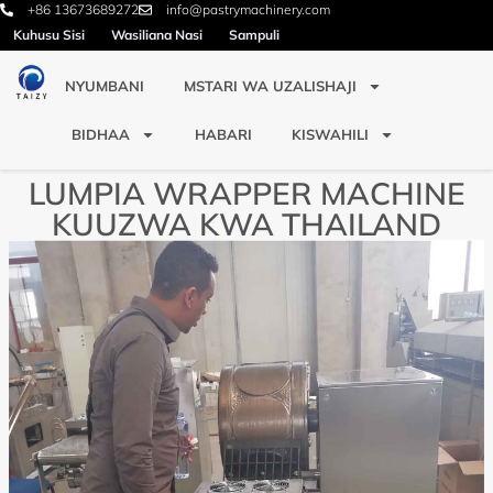
+86 13673689272
info@pastrymachinery.com
Kuhusu Sisi
Wasiliana Nasi
Sampuli
NYUMBANI
MSTARI WA UZALISHAJI
BIDHAA
HABARI
KISWAHILI
LUMPIA WRAPPER MACHINE
KUUZWA KWA THAILAND