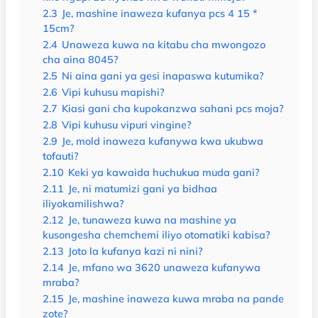
2.3
Je, mashine inaweza kufanya pcs 4 15 *
15cm?
2.4
Unaweza kuwa na kitabu cha mwongozo
cha aina 8045?
2.5
Ni aina gani ya gesi inapaswa kutumika?
2.6
Vipi kuhusu mapishi?
2.7
Kiasi gani cha kupokanzwa sahani pcs moja?
2.8
Vipi kuhusu vipuri vingine?
2.9
Je, mold inaweza kufanywa kwa ukubwa
tofauti?
2.10
Keki ya kawaida huchukua muda gani?
2.11
Je, ni matumizi gani ya bidhaa
iliyokamilishwa?
2.12
Je, tunaweza kuwa na mashine ya
kusongesha chemchemi iliyo otomatiki kabisa?
2.13
Joto la kufanya kazi ni nini?
2.14
Je, mfano wa 3620 unaweza kufanywa
mraba?
2.15
Je, mashine inaweza kuwa mraba na pande
zote?