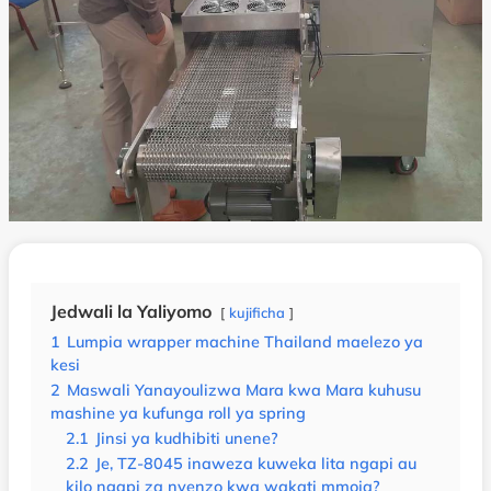
Jedwali la Yaliyomo
kujificha
1
Lumpia wrapper machine Thailand maelezo ya
kesi
2
Maswali Yanayoulizwa Mara kwa Mara kuhusu
mashine ya kufunga roll ya spring
2.1
Jinsi ya kudhibiti unene?
2.2
Je, TZ-8045 inaweza kuweka lita ngapi au
kilo ngapi za nyenzo kwa wakati mmoja?