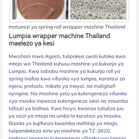
matumizi ya spring roll wrapper mashine Thailand
Lumpia wrapper machine Thailand
maelezo ya kesi
Mwishoni mwa Agosti, tulipokea swali kutoka kwa
mteja wa Thailand kuhusu mashine ya kukunja ya
Lumpia. Kwa sababu mashine ya kukunja roll ya
spring inafaa kwa vifuniko vya lumpia, karatasi za
injera, pretzels, mikate ya mayai, na malighafi
nyingine. Na mashine yetu ya kutengeneza vifuniko
vya masika inaweza kutengeneza saizi na maumbo
tofauti ya bidhaa. Kwa hivyo, kwanza tuliuliza juu
ya saizi ya mteja na umbo la karatasi ya masika.
Baada ya kujifunza kwamba mahitaji ya mteja,
tulipendekeza aina ya mashine ya TZ-3620,
ambayo inaweza kutengeneza vifuniko vya lumpia