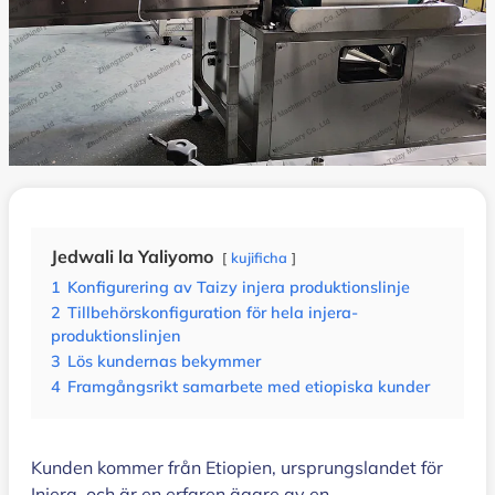
Jedwali la Yaliyomo
kujificha
1
Konfigurering av Taizy injera produktionslinje
2
Tillbehörskonfiguration för hela injera-
produktionslinjen
3
Lös kundernas bekymmer
4
Framgångsrikt samarbete med etiopiska kunder
Kunden kommer från Etiopien, ursprungslandet för
Injera, och är en erfaren ägare av en