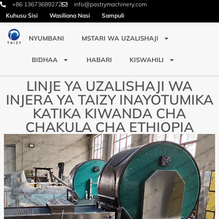
+86 13673689272
info@pastrymachinery.com
Kuhusu Sisi
Wasiliana Nasi
Sampuli
NYUMBANI
MSTARI WA UZALISHAJI
BIDHAA
HABARI
KISWAHILI
LINJE YA UZALISHAJI WA
INJERA YA TAIZY INAYOTUMIKA
KATIKA KIWANDA CHA
CHAKULA CHA ETHIOPIA