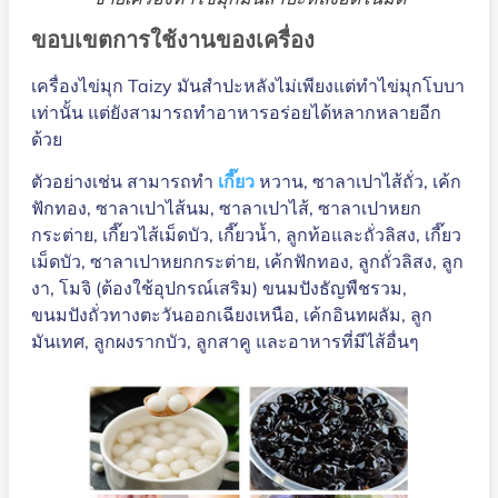
ขอบเขตการใช้งานของเครื่อง
เครื่องไข่มุก Taizy มันสำปะหลังไม่เพียงแต่ทำไข่มุกโบบา
เท่านั้น แต่ยังสามารถทำอาหารอร่อยได้หลากหลายอีก
ด้วย
ตัวอย่างเช่น สามารถทำ
เกี๊ยว
หวาน, ซาลาเปาไส้ถั่ว, เค้ก
ฟักทอง, ซาลาเปาไส้นม, ซาลาเปาไส้, ซาลาเปาหยก
กระต่าย, เกี๊ยวไส้เม็ดบัว, เกี๊ยวน้ำ, ลูกท้อและถั่วลิสง, เกี๊ยว
เม็ดบัว, ซาลาเปาหยกกระต่าย, เค้กฟักทอง, ลูกถั่วลิสง, ลูก
งา, โมจิ (ต้องใช้อุปกรณ์เสริม) ขนมปังธัญพืชรวม,
ขนมปังถั่วทางตะวันออกเฉียงเหนือ, เค้กอินทผลัม, ลูก
มันเทศ, ลูกผงรากบัว, ลูกสาคู และอาหารที่มีไส้อื่นๆ