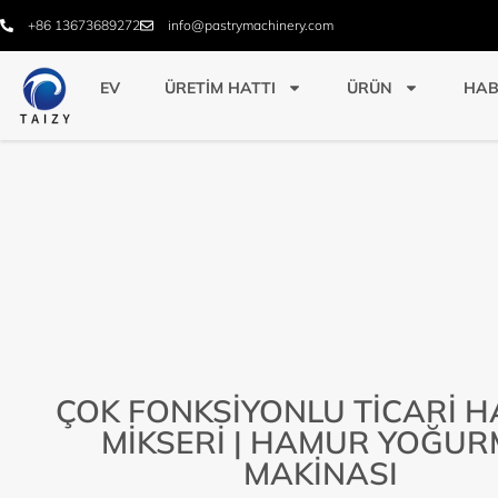
+86 13673689272
info@pastrymachinery.com
EV
ÜRETIM HATTI
ÜRÜN
HAB
ÇOK FONKSIYONLU TICARI 
MIKSERI | HAMUR YOĞU
MAKINASI