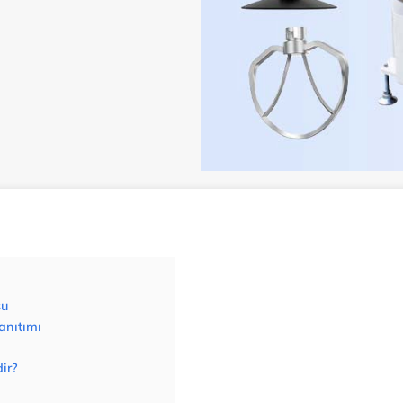
su
tanıtımı
ir?