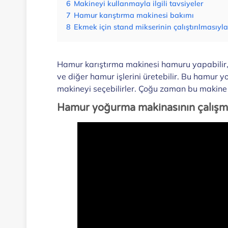
6
Makineyi kullanmayla ilgili tavsiyeler
7
Hamur karıştırma makinesi bakımı
8
Ekmek için stand mikserinin çalıştırılmasıyla 
Hamur karıştırma makinesi hamuru yapabilir, sıvı
ve diğer hamur işlerini üretebilir. Bu hamur 
makineyi seçebilirler. Çoğu zaman bu makine h
Hamur yoğurma makinasının çalışm