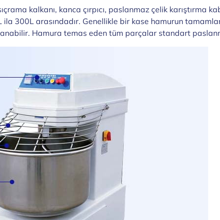
çrama kalkanı, kanca çırpıcı, paslanmaz çelik karıştırma kab
L ila 300L arasındadır. Genellikle bir kase hamurun tamamla
rlanabilir. Hamura temas eden tüm parçalar standart paslanma