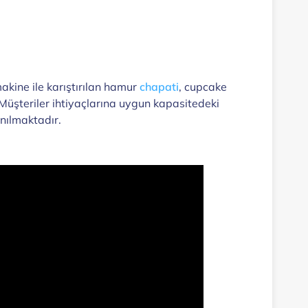
makine ile karıştırılan hamur
chapati
, cupcake
 Müşteriler ihtiyaçlarına uygun kapasitedeki
anılmaktadır.