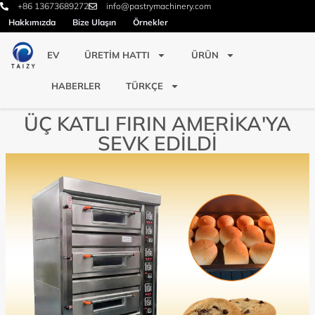
+86 13673689272
info@pastrymachinery.com
Hakkımızda
Bize Ulaşın
Örnekler
EV
ÜRETIM HATTI
ÜRÜN
HABERLER
TÜRKÇE
ÜÇ KATLI FIRIN AMERIKA'YA
SEVK EDILDI