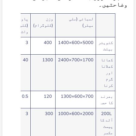
وضاحتیں۔
لمبائی (ملی
وزن
پاور
میٹر)
(کلوگرام)
(کلو
واٹ)
کنویئر
5000×600×1400
400
3
بیلٹ
کھانا
1700×700×2400
1300
40
کھلانا
اور
گرم
کرنا
بھرنے
700×600×1300
120
0.5
کا حصہ
3
300
2000×600×1000
200L
آٹے کا
پیسٹ
مکسر