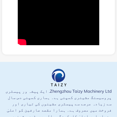
Zhengzhou Taizy Machinery Ltd. ایک پیشہ ور پیسٹری
پروسیسنگ مشینری کمپنی ہے۔ ہماری کمپنی دس سال
سے زیادہ عرصے سے پیسٹری مشینوں کی تیاری اور
فروخت میں مصروف ہے۔ ہمارا مقصد صارفین کو اعلیٰ
معیار اور اعلیٰ کارکردگی والی پیسٹری مشینیں