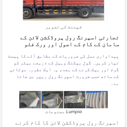
شپمنٹ کی تصویر
تجارتی اسپرنگ رول پروڈکشن لائن کے
سامان کے کام کے اصول اور ورک فلو
پیداواری عمل کی ضروریات کے مطابق آٹے کا پیسٹ
تیار کریں۔ گول بیکنگ وہیل کے ذریعے بیٹر کو
گرم اور بیک کرنے کے بعد، یہ ایک مقررہ موٹائی
کے ساتھ حسب ضرورت اسپرنگ رول ریپر بن جاتا
ہے۔
Lumpia مصنوعات
اسپرنگ رول پروڈکشن لائن کا کام کرنے