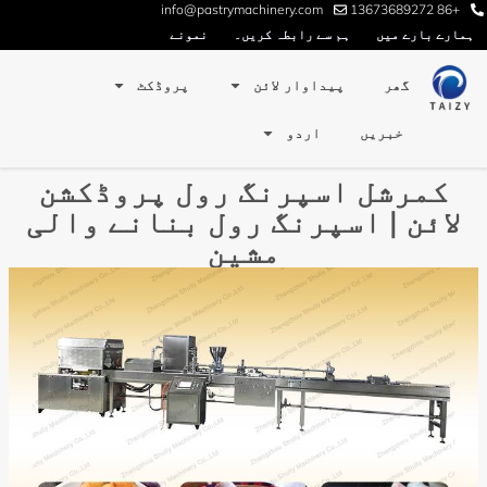
info@pastrymachinery.com
+86 13673689272
ہمارے بارے میں
ہم سے رابطہ کریں۔
نمونے
گھر
پیداوار لائن
پروڈکٹ
خبریں
اردو
کمرشل اسپرنگ رول پروڈکشن
لائن | اسپرنگ رول بنانے والی
مشین