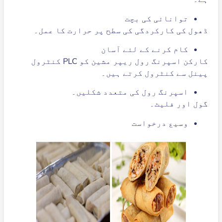
توانائی کی بچت
ڈھول کی کارکردگی کی سطح پر حرارت کا عمل۔
کام کرنے کے لئے آسان
کارکن اسپرنگ رول ریپر مشین کو PLC کنٹرول
پینل سے کنٹرول کرتے ہیں۔
اسپرنگ رول کی متعدد شکلیں۔
گول اور فلیٹ۔
وسیع درخواست