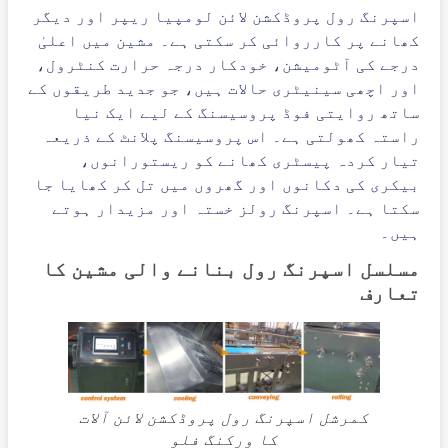
اسپرنگ رول پروڈکشن لائن لومپیا ریپر اور دیگر
کھانے پر کارروائی کر سکتی ہے۔ مشین میں اعلیٰ
درجے کی آٹومیشن، خودکار درجہ حرارت کنٹرول،
اور اچھی سینیٹری حالات ہیں، جو جدید طریقوں کے
ساتھ روایتی فوڈ پروسیسنگ کے لیے ایک نیا
راستہ کھولتی ہے۔ اس پروسیسنگ پلانٹ کے ذریعہ
تیار کردہ پیسٹری کھانے کو ریستورانوں،
بیکری کی دکانوں اور گھروں میں تل کر کھایا جا
سکتا ہے۔ اسپرنگ رولز خستہ اور مزیدار ہوتے
ہیں۔
مسلسل اسپرنگ رول بنانے والی مشین کا
تعارف
کمرشل اسپرنگ رول پروڈکشن لائن آلات
کا ورکنگ فلو