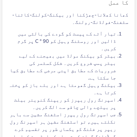
کا عمل
کھانا کھلانا-چھڑکنا اور بیکنگ-کولنگ-کاٹنا-
سٹفنگ-فولڈنگ-رولنگ۔
تیار آٹے کے پیسٹ کو گودے کی بالٹی میں
ڈالیں اور روسٹنگ وہیل کو 90 ° C پر گرم
کریں۔
بیٹر کو بیکنگ مولڈ میں بھیجنے کے لیے
بیٹر پمپ شروع کریں۔ شکل کسٹمر کی
ضروریات کے مطابق اپنی مرضی کے مطابق کیا
جا سکتا ہے.
بیکنگ وہیل گھومتا ہے اور بلے باز کو پختہ
کرتا ہے۔
اسپرنگ رول ریپرز کو ریپنگ کنویئر بیلٹ
پر بیلچے والی چاقو سے الگ کریں۔
جب اسپرنگ رول ریپرز اسٹفنگ مشین سے باہر
نکلتے ہیں، تو اسٹفنگ مشین ہر اسپرنگ رول
ریپر پر فلنگ کو یکساں طور پر تقسیم کرے
گی (فلنگ گرام کی تعداد کو ایڈجسٹ کیا جا