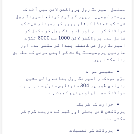
مسلسل اسپرنگ رول پروڈکشن لائن میں آٹے کا
پیسٹ، لومپیا ریپر کو گرم کرنا، اسپرنگ رول
شیٹ کو ٹھنڈا کرنا، ریپر کو بھرنا، شیٹ کو
فولڈنگ کرنا، اور اسپرنگ رول کو مکمل کرنا
شامل ہے۔ پروڈکشن لائن 1000 سے 6000 ٹکڑے
اسپرنگ رول فی گھنٹہ پیدا کر سکتی ہے۔ اور
صارفین پروسیسنگ پلانٹ کو اپنی مرضی کے مطابق
بنا سکتے ہیں۔
مشینی مواد
بڑی خودکار اسپرنگ رول بنانے والی مشین
بنیادی طور پر 304 سٹینلیس سٹیل سے بنی ہے۔
مولڈنگ حصہ ایلومینیم کھوٹ ہے۔
حرارت کا طریقہ
پروڈکشن لائن بجلی اور گیس کے ذریعے گرم کر
سکتی ہے۔
پروڈکٹ کی تفصیلات