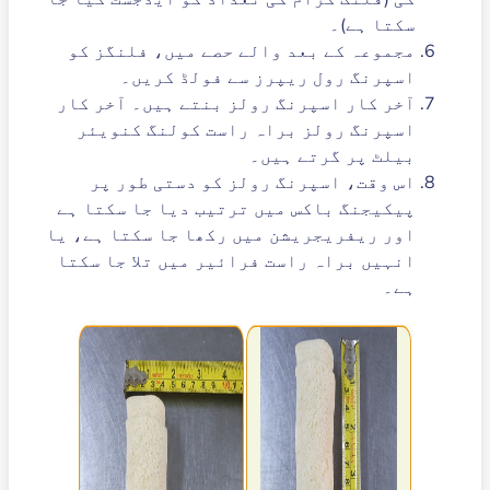
سکتا ہے)۔
مجموعہ کے بعد والے حصے میں، فلنگز کو
اسپرنگ رول ریپرز سے فولڈ کریں۔
آخر کار اسپرنگ رولز بنتے ہیں۔ آخر کار
اسپرنگ رولز براہ راست کولنگ کنویئر
بیلٹ پر گرتے ہیں۔
اس وقت، اسپرنگ رولز کو دستی طور پر
پیکیجنگ باکس میں ترتیب دیا جا سکتا ہے
اور ریفریجریشن میں رکھا جا سکتا ہے، یا
انہیں براہ راست فرائیر میں تلا جا سکتا
ہے۔