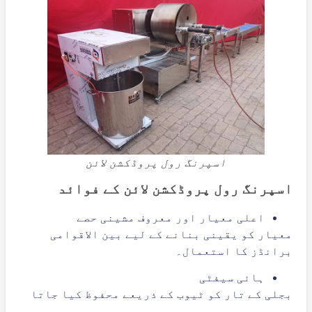
اسپرنگ رول پروڈکشن لائن
اسپرنگ رول پروڈکشن لائن کے فوائد
اعلی معیار اور معروف مشینی حصے
معیار کو یقینی بنانے کے لیے بین الاقوامی
برانڈز کا استعمال۔
ہائی سیفٹی
بجلی کے تار کو ٹیوب کے ذریعے محفوظ کیا جاتا
ہے۔