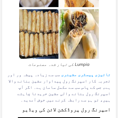
Lumpia کی تیار شدہ مصنوعات
تائیزی پیسٹری مشینری
سب سے زیادہ پیشہ ور اور
تجربہ کار اسپرنگ رول پیداوار مشین بنانے والا
ہے، جس کے پاس سب سے مکمل سامان ہے۔ اگر آپ
اسپرنگ رول بنانے والی مشین خریدنا چاہتے
ہیں، تو ہم سے رابطہ کرنے میں خوش آمدید۔
اسپرنگ رول پروڈکشن لائن کی ویڈیو