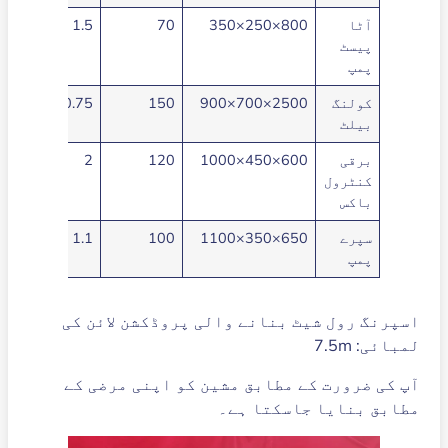
آٹا
800×250×350
70
1.5
پیسٹ
پمپ
کولنگ
2500×700×900
150
0.75
بیلٹ
برقی
600×450×1000
120
2
کنٹرول
باکس
سپرے
650×350×1100
100
1.1
پمپ
اسپرنگ رول شیٹ بنانے والی پروڈکشن لائن کی
لمبائی: 7.5m
آپ کی ضرورت کے مطابق مشین کو اپنی مرضی کے
مطابق بنایا جاسکتا ہے۔