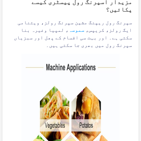
مزیدار اسپرنگ رول پیسٹری کیسے
پکائیں؟
سپرنگ رول ریپنگ مشین سپرنگ رولز، ویتنامی
ایگ رولز، کریپس،
سموسہ
، لمپیا وغیرہ بنا
سکتی ہے۔ اور بہت سی اقسام کے پھل اور سبزیاں
سپرنگ رول میں بھری جا سکتی ہیں۔