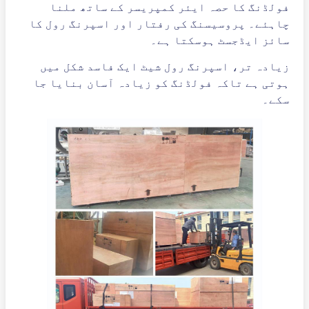
فولڈنگ کا حصہ ایئر کمپریسر کے ساتھ ملنا
چاہئے۔ پروسیسنگ کی رفتار اور اسپرنگ رول کا
سائز ایڈجسٹ ہوسکتا ہے۔
زیادہ تر، اسپرنگ رول شیٹ ایک فاسد شکل میں
ہوتی ہے تاکہ فولڈنگ کو زیادہ آسان بنایا جا
سکے۔