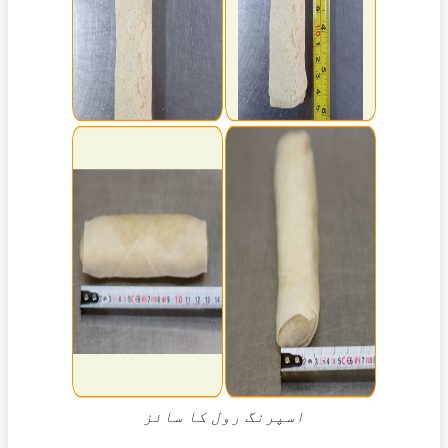
اسپرنگ رول کا سائز