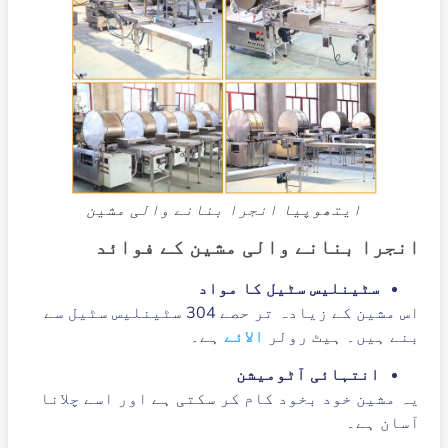
ایتھوپیا انجرا بنانے والی مشین
انجرا بنانے والی مشین کے فوائد
سٹینلیس سٹیل کا مواد
اس مشین کے زیادہ تر حصے 304 سٹینلیس سٹیل سے
بنے ہیں۔ ہیٹ رولر
الائے
ہے۔
انتہائی آٹومیشن
یہ مشین خود بخود کام کر سکتی ہے اور اسے چلانا
آسان ہے۔