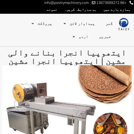
info@pastrymachinery.com
+86 13673689272
ہمارے بارے میں
ہم سے رابطہ کریں۔
نمونے
گھر
پیداوار لائن
پروڈکٹ
خبریں
اردو
ایتھوپیا انجرا بنانے والی
مشین | ایتھوپیا انجرا مشین