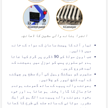
انجرا بنانے والی مشین کا ڈھانچہ
تیار آٹے کا پیسٹ سامان کے مواد کے خانے
میں ڈالیں۔
جب اوون مولڈ کو 90 ڈگری پر گرم کیا جاتا
ہے، تو سلوری پمپ کو نوزل ​​میں بھیجنے کے
لیے شروع کریں۔
سلیری کو بیکنگ وہیل کی آرک سطح پر چپکنے
کے لیے کلچ لیور کو چلائیں۔
بھوننے والے پہیے کے ساتھ گھومتے ہوئے،
خام مال کا گارا پختہ ہو جاتا ہے اور خود
بخود بھوننے والے پہیے سے الگ ہو کر ایک
مقررہ موٹائی کے ساتھ جلد کی طرح کا کھانا