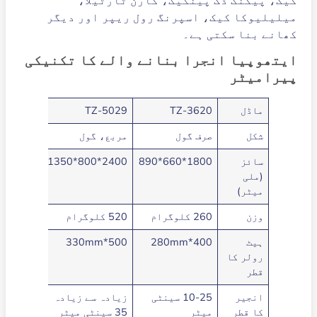
میلیلیوکا کیک، اسپرنگ رول ریپر اور دیگر
کھانے بنا سکتی ہے۔
ایتھوپیا انجرا بنانے والے کا تکنیکی
پیرامیٹر
ماڈل
TZ-3620
TZ-5029
Z-8045
شکل
صرف گول
مربع، گول
مربع، گ
سائز
1800*660*890
2400*800*1350
2800*1100*1600
(ملی
میٹر)
وزن
260 کلوگرام
520 کلوگرام
750 کلوگرام
ہیٹ
400*280mm
500*330mm
رولر کا
میٹر
قطر
انجیر
10-25 سینٹی
زیادہ سے زیادہ
زیادہ س
کا قطر
میٹر
35 سینٹی میٹر
45 سینٹی میٹر