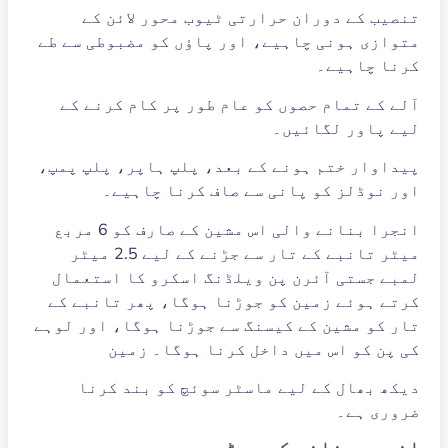
تنصیب کے دوران حرارتی ٹیوب محور لائن کے
متوازی ہونی چاہیے، اور پاؤں کو مضبوطی سے طے
کرنا چاہیے۔
آلے کے تمام حصوں کو عام طور پر کام کرنے کے
لیے پاور لگائیں۔
پیداوار ختم ہونے کے بعد، پلپ ہاپر، پلپ پمپ،
اور نوڈلز کو پانی سے صاف کرنا چاہیے۔
انجرا بنانے والی اس مشین کے صارف کو 6 مربع
میٹر تانبے کے تار سے جڑنے کے لیے 2.5 میٹر
لمبے جستی آئرن پن ویلڈنگ اسکرو کا استعمال
کرتے ہوئے زمین کو جوڑنا ہوگا، پھر تانبے کے
تار کو مشین کے کیسنگ سے جوڑنا ہوگا، اور لوہے
کی پن کو اس میں داخل کرنا ہوگا۔ زمین
دیکھ بھال کے لیے ماسٹر سوئچ کو بند کرنا
ضروری ہے۔