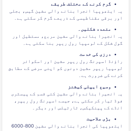
گرم کرنے کے مختلف طریقے
یہ ایتھوپیا انجرا بنانے والی مشین گیس، بجلی
اور برقی مقناطیسی کے ذریعے گرم کر سکتی ہے۔
متعدد شکلیں۔
یہ انجیرا بنانے والی مشین مربع، مستطیل اور
گول شکل کے لومپیا رول ریپر بنا سکتی ہے۔
درزی کی خدمت
راؤنڈ اسپرنگ رول ریپر مشین اور اسکوائر
لومپیا ریپر مشین دونوں کو اپنی مرضی کے مطابق
کرنے کی ضرورت ہے۔
وسیع ایپلی کیشنز
یہ انجیرا بنانے والی مشین کئی قسم کے پیسٹری
فوڈ تیار کر سکتی ہے، جیسے اسپرنگ رول ریپر،
انڈے کے پینکیکس، ٹارٹیلس اور دیگر۔
بڑی صلاحیت
ایتھوپیا کی انجرا بنانے والی مشین 800-6000