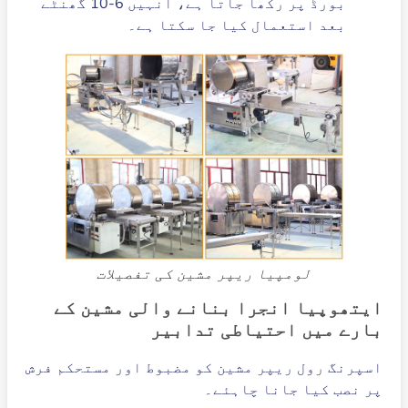
بورڈ پر رکھا جاتا ہے، انہیں 6-10 گھنٹے
بعد استعمال کیا جا سکتا ہے۔
لومپیا ریپر مشین کی تفصیلات
ایتھوپیا انجرا بنانے والی مشین کے
بارے میں احتیاطی تدابیر
اسپرنگ رول ریپر مشین کو مضبوط اور مستحکم فرش
پر نصب کیا جانا چاہئے۔