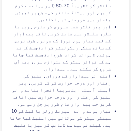
سلنڈر کو تقریباً 70-80 ℃ پر پہلے سے گرم
کریں، اور ہیٹنگ سلنڈر کی سطح پر تھوڑی
مقدار میں خوردنی تیل لگائیں۔
اور پھر فلٹر شدہ سلوری کو سلری ہوپر یا
سلری سلنڈر میں شامل کریں تاکہ پیداوار
کے لیے تیار ہو، نوزل ​​کے دونوں طرف نوبس
کے ساتھ سنکی ریگولیٹر کو ایڈجسٹ کرتے
ہوئے، ڈیوائس کو اس طرح ایڈجسٹ کیا جاتا
ہے کہ نوڈلز ہیٹر کے متوازی ہوں، پھر آپ
شروع کر سکتے ہیں۔ پیداوار.
ابتدائی پیداوار کے دوران، مشین کی
رفتار اور درجہ حرارت کو کم کریں، پھر
آہستہ آہستہ ایتھوپیا انجرا بنانے والی
مشین کی رفتار اور درجہ حرارت میں اضافہ
کریں جب پیداوار عام طور پر چل رہی ہو۔
تیار ہونے والے اسپرنگ رولز یا کیک کو 10
سینٹی میٹر کی موٹائی میں اسٹیک کیا جاتا
ہے، گیلے تولیے سے ڈھانپ کر میز یا فلیٹ