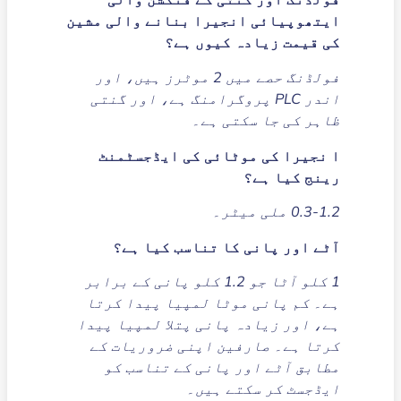
ایتھوپیائی انجیرا بنانے والی مشین
کی قیمت زیادہ کیوں ہے؟
فولڈنگ حصے میں 2 موٹرز ہیں، اور
اندر PLC پروگرامنگ ہے، اور گنتی
ظاہر کی جا سکتی ہے۔
ا نجیرا کی موٹائی کی ایڈجسٹمنٹ
رینج کیا ہے؟
0.3-1.2 ملی میٹر۔
آٹے اور پانی کا تناسب کیا ہے؟
1 کلو آٹا جو 1.2 کلو پانی کے برابر
ہے۔ کم پانی موٹا لمپیا پیدا کرتا
ہے، اور زیادہ پانی پتلا لمپیا پیدا
کرتا ہے۔ صارفین اپنی ضروریات کے
مطابق آٹے اور پانی کے تناسب کو
ایڈجسٹ کر سکتے ہیں۔