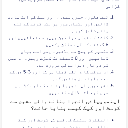
کڑاہی
ٹیف فلور، جنرل میدہ، اور نمک کو ایک ساتھ
ڈالیں اور یکساں طور پر مکس کرنے کے لئے
پانی شامل کریں۔
کاغذ کے تولیے یا کچن پیپر سے ڈھانپیں اور
8 گھنٹے کے لیے ساکن رکھیں۔
مکسچر کو چمچ سے ہلائیں۔ پھر اسے یہاں
ڈھانپیں اور 8 گھنٹے تک کھڑے رہیں۔ اس عمل
کو دو بار دہرانے کی ضرورت ہے۔
اس مرکب کا ذائقہ کھٹا ہو گا اور 3-5 دن کے
بعد بلبلے بن جائیں گے۔
آخر میں، آپ انجیرا بنانے کے لیے کڑاہی
میں کچھ آٹا ڈال سکتے ہیں۔
ایتھوپیائی انجرا بنانے والی مشین سے
کرسٹ اور کیک کیسے بنایا جائے؟
الیکٹرک ہیٹنگ کی قسم کی کرسٹ اور کیک
بنانے والی مشین۔ سب سے پہلے، ہیٹنگ