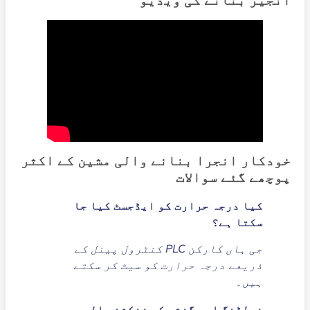
انجیر بنانے کی ویڈیو
خودکار انجرا بنانے والی مشین کے اکثر
پوچھے گئے سوالات
کیا درجہ حرارت کو ایڈجسٹ کیا جا
سکتا ہے؟
جی ہاں کارکن PLC کنٹرول پینل کے
ذریعے درجہ حرارت کو سیٹ کر سکتے
ہیں۔
فولڈنگ اور گنتی کے فنکشن والی