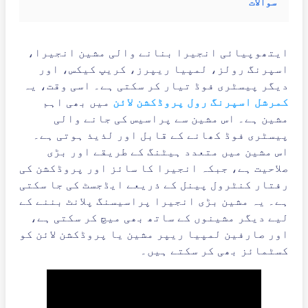
سوالات
ایتھوپیائی انجیرا بنانے والی مشین انجیرا،
اسپرنگ رولز، لمپیا ریپرز، کریپ کیکس، اور
دیگر پیسٹری فوڈ تیار کر سکتی ہے۔ اسی وقت، یہ
کمرشل اسپرنگ رول پروڈکشن لائن
میں بھی اہم
مشین ہے۔ اس مشین سے پراسیس کی جانے والی
پیسٹری فوڈ کھانے کے قابل اور لذیذ ہوتی ہے۔
اس مشین میں متعدد ہیٹنگ کے طریقے اور بڑی
صلاحیت ہے، جبکہ انجیرا کا سائز اور پروڈکشن کی
رفتار کنٹرول پینل کے ذریعے ایڈجسٹ کی جا سکتی
ہے۔ یہ مشین بڑی انجیرا پراسیسنگ پلانٹ بننے کے
لیے دیگر مشینوں کے ساتھ بھی میچ کر سکتی ہے،
اور صارفین لمپیا ریپر مشین یا پروڈکشن لائن کو
کسٹمائز بھی کر سکتے ہیں۔