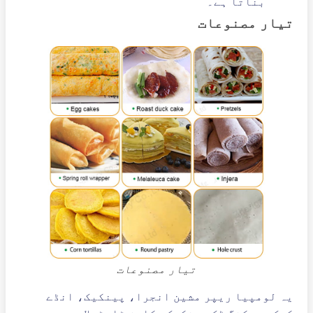
بناتا ہے۔
تیار مصنوعات
تیار مصنوعات
یہ لومپیا ریپر مشین انجرا، پینکیک، انڈے
کیک، پیکنگ ڈک پینکیک، کارن ٹارٹیلا،