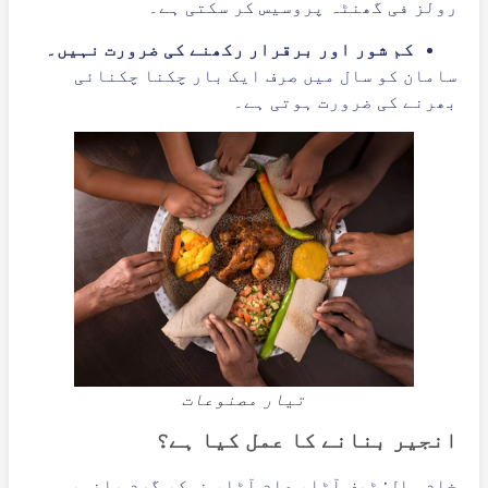
رولز فی گھنٹہ پروسیس کر سکتی ہے۔
کم شور اور برقرار رکھنے کی ضرورت نہیں۔
سامان کو سال میں صرف ایک بار چکنا چکنائی
بھرنے کی ضرورت ہوتی ہے۔
تیار مصنوعات
انجیر بنانے کا عمل کیا ہے؟
خام مال: ٹیف آٹا، عام آٹا، نمک، گرم پانی،