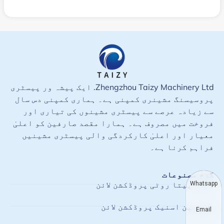
Zhengzhou Taizy Machinery Ltd. ایک پیشہ ور پیسٹری
پروسیسنگ مشینری کمپنی ہے۔ ہماری کمپنی دس سال
سے زیادہ عرصے سے پیسٹری مشینوں کی تیاری اور
فروخت میں مصروف ہے۔ ہمارا مقصد صارفین کو اعلیٰ
معیار اور اعلیٰ کارکردگی والی پیسٹری مشینیں
فراہم کرنا ہے۔
گرم مصنوعات
عربی پیتا روٹی پروڈکشن لائن
Whatsapp
چین چین اسنیک پروڈکشن لائن
Email