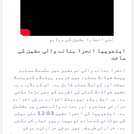
نئی انجارا مشین کی ویڈیو
ایتھوپیا انجرا بنانے والی مشین کی
ساخت
انجرا بنانے والی اس مشین میں مکسنگ سسٹم،
پیسٹ فیڈنگ سسٹم، مین فریم، ہیٹنگ، کنویئنگ
بیلٹ اور کولنگ سسٹم شامل ہے۔ اس کے علاوہ، یہ
مشین فولڈنگ گنتی کی تقریب کو بھی بڑھا سکتی
ہے۔ یہ ایک ریک، نیومیٹک اجزاء، برقی اجزاء،
حرارتی عناصر، اور بنانے والے حصوں پر مشتمل
ہے۔ ایتھوپیا کی انجرا مشین 0.3-1.2 ملی میٹر
کی موٹائی کے ساتھ لومپیا ریپر تیار کر سکتی
ہے۔ حرارتی طریقہ میں برقی حرارتی، برقی