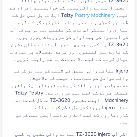
TZ-3620 جیسی قابل اعتماد اور موثر چائنا
انجیرا بنانے والی مشین کے خواہشمند افراد کے
لیے، Taizy
Pastry Machinery
ایک قابلِ عمل حل کے
طور پر کھڑی ہے۔ معیار اور کارکردگی کے لیے
ہماری وابستگی اس بات کو یقینی بناتی ہے کہ آپ
کی انجیرا کی پیداوار کی ضروریات پوری ہوں۔
TZ-3620 یا کسی دوسری انجیرا بنانے والی مشین
کے بارے میں قیمتوں اور مزید تفصیلات پر تبادلہ
خیال کرنے کے لیے بلا جھجھک ہم سے رابطہ کریں۔
Injera بنانے والی مشین کی قیمت کو متاثر کرنے
والے عوامل کو سمجھنا، جیسے کہ صلاحیت،
خصوصیات، اور برانڈ کی وشوسنییتا، ایک باخبر
فیصلہ کرنے کے لیے بہت ضروری ہے۔ Taizy Pastry
Machinery، اپنے مشہور TZ-3620 ماڈل کے ساتھ،
موثر Injera پروڈکشن حل تلاش کرنے والے
کاروباروں کے لیے ایک زبردست آپشن پیش کرتی
ہے۔
اگر آپ TZ-3620 Injera بنانے والی مشین یا کسی