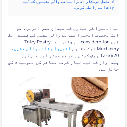
3
مکمل خودکار انجرا بنانے والی مشینوں کے لیے
Taizy سے رابطہ کریں۔
جب انجیرا کی تیاری کے میدان میں اتریں، تو
ایک مخصوص انجیرا بنانے والی مشین کی قیمت ایک
اہم consideration بن جاتی ہے۔ Taizy Pastry
Machinery ایک مقبول
انجیرا بنانے والی مشین
،
TZ-3620 پیش کرتی ہے، جو موثر اور معیاری
پیداوار کے لیے تیار کردہ متاثر کن خصوصیات کی
حامل ہے۔