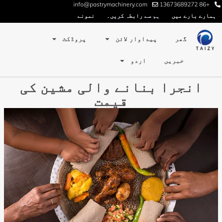
info@pastrymachinery.com
+86 13673689272
ہمارے بارے میں
ہم سے رابطہ کریں۔
نمونے
گھر
پیداوار لائن
پروڈکٹ
خبریں
اردو
انجرا بنانے والی مشین کی
قیمت