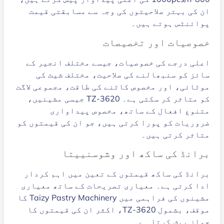
ان کی بہتر صلاحیتوں کی وجہ سے مسابقتی قیمت
پوائنٹس ہوتے ہیں۔
خصوصیات اور تخصیصات
اعلی درجے کی خصوصیات، جیسے مختلف انجیر کے
سائز کو سنبھالنے کی صلاحیت، مختلف شیٹ کی
موٹائی، اور مخصوص کاٹنے کی طاقت، مجموعی لاگت
کو متاثر کر سکتی ہے۔ TZ-3620 جیسی مشینیں،
متنوع افعال کے ساتھ، مخصوص پیداواری
ضروریات کو پورا کرتی ہیں، جو ان کی قیمتوں کو
متاثر کرتی ہیں۔
برانڈ کی ساکھ اور وشوسنییتا
برانڈ کی ساکھ قیمتوں کے تعین میں اہم کردار
ادا کرتی ہے۔ معیاری تصریحات کے ساتھ معیاری
مشینوں کی فراہمی میں Taizy Pastry Machinery کا
موقف، بشمول TZ-3620، اکثر ان کی قیمتوں کا
جواز پیش کرتا ہے۔