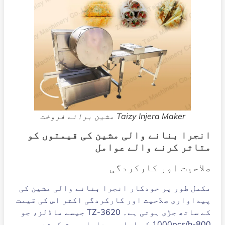
Taizy Injera Maker مشین برائے فروخت
انجرا بنانے والی مشین کی قیمتوں کو
متاثر کرنے والے عوامل
صلاحیت اور کارکردگی
مکمل طور پر خودکار انجرا بنانے والی مشین کی
پیداواری صلاحیت اور کارکردگی اکثر اس کی قیمت
کے ساتھ جڑی ہوتی ہے۔ TZ-3620 جیسے ماڈلز، جو
800-1000pcs/h کی اعلی پیداوار پیش کرتے ہیں،