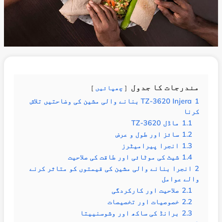
مندرجات کا جدول
چھپائیں
1
TZ-3620 Injera بنانے والی مشین کی وضاحتیں تلاش
کرنا
1.1
ماڈل TZ-3620
1.2
سائز اور طول و عرض
1.3
انجرا پیرامیٹرز
1.4
شیٹ کی موٹائی اور طاقت کی صلاحیت
2
انجرا بنانے والی مشین کی قیمتوں کو متاثر کرنے
والے عوامل
2.1
صلاحیت اور کارکردگی
2.2
خصوصیات اور تخصیصات
2.3
برانڈ کی ساکھ اور وشوسنییتا