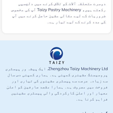
دوسرے متعلقہ آلات کو تلاش کرنے میں دلچسپی
رکھتے ہیں، Taizy Pastry Machinery آپ کی مخصوص
ضروریات کے لیے مثالی مشین حاصل کرنے میں آپ
کی مدد کرنے کے لیے تیار ہے۔
Zhengzhou Taizy Machinery Ltd. ایک پیشہ ور پیسٹری
پروسیسنگ مشینری کمپنی ہے۔ ہماری کمپنی دس سال
سے زیادہ عرصے سے پیسٹری مشینوں کی تیاری اور
فروخت میں مصروف ہے۔ ہمارا مقصد صارفین کو اعلیٰ
معیار اور اعلیٰ کارکردگی والی پیسٹری مشینیں
فراہم کرنا ہے۔
گرم مصنوعات