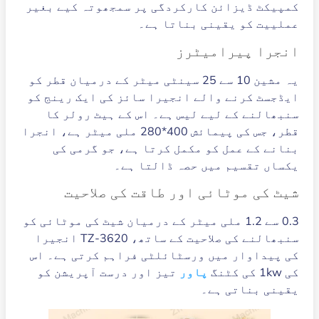
کمپیکٹ ڈیزائن کارکردگی پر سمجھوتہ کیے بغیر
عملییت کو یقینی بناتا ہے۔
انجرا پیرامیٹرز
یہ مشین 10 سے 25 سینٹی میٹر کے درمیان قطر کو
ایڈجسٹ کرنے والے انجیرا سائز کی ایک رینج کو
سنبھالنے کے لیے لیس ہے۔ اس کے ہیٹ رولر کا
قطر، جس کی پیمائش 400*280 ملی میٹر ہے، انجرا
بنانے کے عمل کو مکمل کرتا ہے، جو گرمی کی
یکساں تقسیم میں حصہ ڈالتا ہے۔
شیٹ کی موٹائی اور طاقت کی صلاحیت
0.3 سے 1.2 ملی میٹر کے درمیان شیٹ کی موٹائی کو
سنبھالنے کی صلاحیت کے ساتھ، TZ-3620 انجیرا
کی پیداوار میں ورسٹائلٹی فراہم کرتی ہے۔ اس
کی 1kw کی کٹنگ
پاور
تیز اور درست آپریشن کو
یقینی بناتی ہے۔