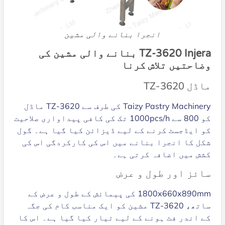
انجرا بنانے والی مشین
TZ-3620 Injera بنانے والی مشین کی
وضاحتیں تلاش کرنا
ماڈل TZ-3620
Taizy Pastry Machinery کی طرف سے TZ-3620 ماڈل
کو 800 سے 1000pcs/h تک کی کافی پیداواری صلاحیت
کو ایڈجسٹ کرنے کے لیے ڈیزائن کیا گیا ہے۔ گول
شکل کا انجرا بنانے میں اس کی کارکردگی اس کی
کشش میں اضافہ کرتی ہے۔
سائز اور طول و عرض
1800x660x890mm کی پیمائش کے طول و عرض کے
ساتھ، TZ-3620 مشین کو ایک مناسب کام کی جگہ
کے اندر فٹ ہونے کے لیے تیار کیا گیا ہے۔ اس کا