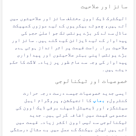
سائز اور صلاحیت
الیکٹرک ڈیک اوون مختلف سائز اور صلاحیتوں میں
آتے ہیں، چھوٹے بیکریوں کے لیے موزوں کمپیکٹ
ماڈل سے لے کر بڑے یونٹس تک جو اعلیٰ حجم کی
پیداوار کے لیے ڈیزائن کیے گئے ہیں۔ سائز اور
صلاحیت براہ راست قیمت پر اثر انداز ہوتی ہے،
بڑے یونٹس اپنی بہتر صلاحیتوں اور پیداواری
پیداوار کی وجہ سے عام طور پر زیادہ لاگت کا حکم
دیتے ہیں۔
خصوصیات اور ٹیکنالوجی
ایسی جدید خصوصیات جیسے درست درجہ حرارت
کنٹرول،
بھاپ
کا انجیکشن، پروگرام ایبل
سیٹنگز، اور ڈیجیٹل ڈسپلے برقی ڈیک اوون کی
مجموعی قیمت میں اضافہ کرتی ہیں۔ جدید
ٹیکنالوجی سے لیس اوون اکثر زیادہ قیمت میں
آتے ہیں لیکن بیکنگ کے عمل میں بے مثال درستگی