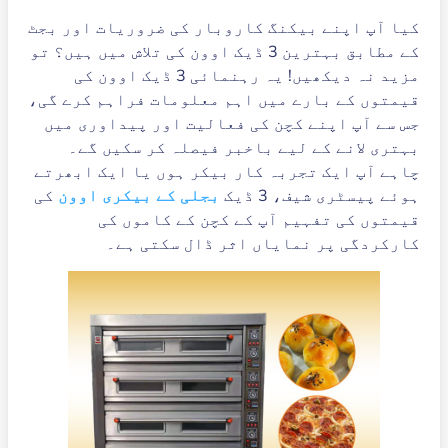
کیا آپ اپنے بیکنگ کاروبار کی ضروریات اور بجٹ
کے مطابق بہترین 3 ڈیک اوون کی تلاش میں ہیں؟ تو
مزید نہ دیکھیں! یہ رہنمائی 3 ڈیک اوون کی
قیمتوں کے بارے میں اہم معلومات فراہم کرے گی،
جس سے آپ اپنے کچن کی فعالیت اور پیداوری میں
بہتری لانے کے لیے باخبر فیصلہ کر سکیں گے۔
چاہے آپ ایک تجربہ کار بیکر ہوں یا ایک ابھرتے
ہوئے پیسٹری شیف، 3 ڈیک
بجلی کے بیکری اوون
کی
قیمتوں کی تفہیم آپ کے کچن کے کاموں کی
کارکردگی پر نمایاں اثر ڈال سکتی ہے۔