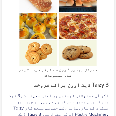
کمرشل بیکری اوون سے تیار کردہ تیار
شدہ مصنوعات
Taizy 3 ڈیک اوون برائے فروخت
اگر آپ مسابقتی قیمتوں پر اعلیٰ معیار کی 3 ڈیک
بریڈ اوون مشین تلاش کر رہے ہیں، تو چین میں
بیکری کے سازوسامان کی خصوصی صنعت کار Taizy
Pastry Machinery آپ کی منزل ہے۔ Taizy 3 ڈیک