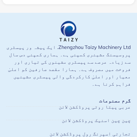
Zhengzhou Taizy Machinery Ltd. ایک پیشہ ور پیسٹری
پروسیسنگ مشینری کمپنی ہے۔ ہماری کمپنی دس سال
سے زیادہ عرصے سے پیسٹری مشینوں کی تیاری اور
فروخت میں مصروف ہے۔ ہمارا مقصد صارفین کو اعلیٰ
معیار اور اعلیٰ کارکردگی والی پیسٹری مشینیں
فراہم کرنا ہے۔
گرم مصنوعات
عربی پیتا روٹی پروڈکشن لائن
چین چین اسنیک پروڈکشن لائن
تجارتی اسپرنگ رول پروڈکشن لائن