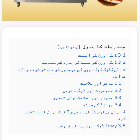
مندرجات کا جدول
چھپائیں
1
3 ڈیک اوون کی اہمیت
2
3 ڈیک اوون کی قیمت کی حدود کو سمجھنا
3
الیکٹرک ڈیک اوون کی قیمتوں کو متاثر کرنے والے
عوامل
3.1
سائز اور صلاحیت
3.2
خصوصیات اور ٹیکنالوجی
3.3
معیار اور استحکام کی تعمیر
3.4
برانڈ کی ساکھ
4
اپنی بیکری کے لیے صحیح 3 ڈیک اوون کا انتخاب
کرنا
5
Taizy 3 ڈیک اوون برائے فروخت