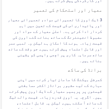
اور کارکردگی پیش کرتے ہیں۔
معیار اور استحکام کی تعمیر
3 ڈیک اوون کا تعمیراتی مواد، تعمیراتی معیار
اور پائیداری اس کی قیمت کے تعین میں اہم
کردار ادا کرتی ہے۔ اعلیٰ معیار کے مواد اور
مضبوط انجینئرنگ کے ساتھ بنائے گئے اوون کی
قیمت زیادہ ہونے کا امکان ہے لیکن وہ لمبی عمر
اور قابل اعتماد پیش کرتے ہیں، جو وقت کے ساتھ
ساتھ سرمایہ کاری پر اچھی واپسی کو یقینی
بناتے ہیں۔
برانڈ کی ساکھ
کمرشل بیکنگ کا سامان تیار کرنے میں اپنی
مہارت کے لیے مشہور برانڈز اکثر مسابقتی
قیمتوں پر پریمیم معیار کے ڈیک اوون پیش کرتے
ہیں۔ اگرچہ یہ اوون قدرے زیادہ قیمت والے ٹیگ
کے ساتھ آ سکتے ہیں، لیکن یہ قابل اعتماد،
کارکردگی، اور فروخت کے بعد جامع تعاون کی