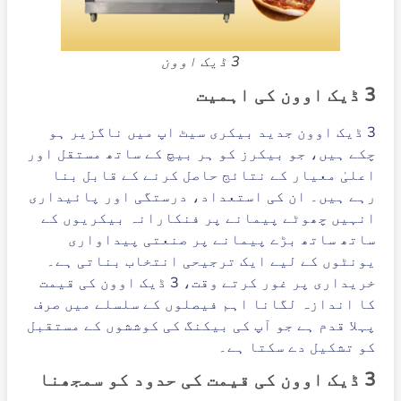
3 ڈیک اوون
3 ڈیک اوون کی اہمیت
3 ڈیک اوون جدید بیکری سیٹ اپ میں ناگزیر ہو
چکے ہیں، جو بیکرز کو ہر بیچ کے ساتھ مستقل اور
اعلیٰ معیار کے نتائج حاصل کرنے کے قابل بنا
رہے ہیں۔ ان کی استعداد، درستگی اور پائیداری
انہیں چھوٹے پیمانے پر فنکارانہ بیکریوں کے
ساتھ ساتھ بڑے پیمانے پر صنعتی پیداواری
یونٹوں کے لیے ایک ترجیحی انتخاب بناتی ہے۔
خریداری پر غور کرتے وقت، 3 ڈیک اوون کی قیمت
کا اندازہ لگانا اہم فیصلوں کے سلسلے میں صرف
پہلا قدم ہے جو آپ کی بیکنگ کی کوششوں کے مستقبل
کو تشکیل دے سکتا ہے۔
3 ڈیک اوون کی قیمت کی حدود کو سمجھنا