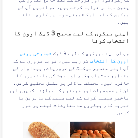
یقین دہانی فراہم کرتے ہیں، جو انہیں آپ کی
بیکری کے لیے ایک قیمتی سرمایہ کاری بناتے
ہیں۔
اپنی بیکری کے لیے صحیح 3 ڈیک اوون کا
انتخاب کرنا
جب آپ اپنے بیکری کے لیے 3 ڈیک
تجارتی روٹی
اوون کا انتخاب
کر رہے ہیں، تو یہ ضروری ہے کہ
آپ اپنی مخصوص بیکنگ کی ضروریات، پیداوار کی
مقدار، دستیاب جگہ، اور بجٹ کی پابندیوں کا
جائزہ لیں۔ مختلف ماڈلز پر مکمل تحقیق کریں،
ان کی خصوصیات اور قیمتوں کا موازنہ کریں، اور
باخبر فیصلہ کرنے کے لیے صنعت کے ماہرین یا
تجربہ کار بیکروں سے سفارشات لینے پر غور
کریں۔