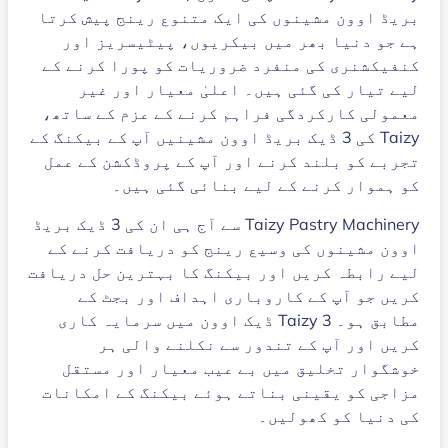
بریڈ اوون مشینوں کی ایک متنوع رینج پیش کرتا
ہے جو دنیا بھر میں بیکریوں، پیٹیسریز اور
کنفیکشنری کی منفرد ضروریات کو پورا کرنے کے
لیے تیار کی گئی ہیں۔ اعلیٰ معیار اور غیر
معمولی کارکردگی فراہم کرنے کے عزم کے ساتھ،
Taizy کی 3 ڈیک بریڈ اوون مشینیں آپ کے بیکنگ کے
تجربے کو بلند کرنے اور آپ کے پروڈکشن کے عمل
کو ہموار کرنے کے لیے بنائی گئی ہیں۔
Taizy Pastry Machinery سے آج ہی ان کی 3 ڈیک بریڈ
اوون مشینوں کی وسیع رینج کو دریافت کرنے کے
لیے رابطہ کریں اور بیکنگ کا بہترین حل دریافت
کریں جو آپ کے کاروباری اہداف اور بجٹ کے
مطابق ہو۔ Taizy 3 ڈیک اوون میں سرمایہ کاری
کریں اور آپ کے تندور سے نکلنے والی ہر
خوشگوار تخلیق میں بے عیب معیار اور مستقل
مزاجی کو یقینی بناتے ہوئے بیکنگ کے امکانات
کی دنیا کو کھولیں۔