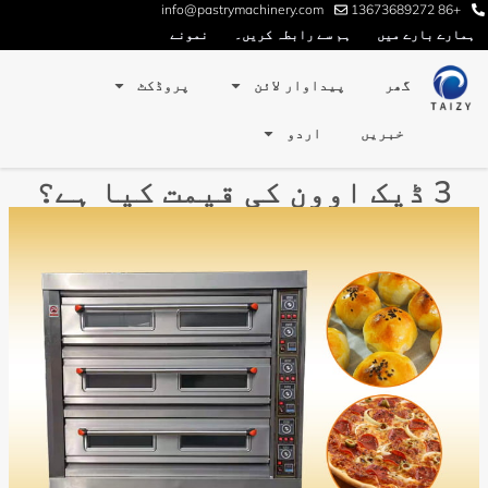
info@pastrymachinery.com
+86 13673689272
ہمارے بارے میں
ہم سے رابطہ کریں۔
نمونے
گھر
پیداوار لائن
پروڈکٹ
خبریں
اردو
3 ڈیک اوون کی قیمت کیا ہے؟