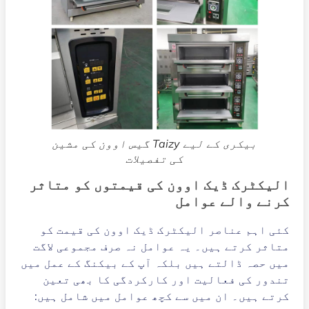
بیکری کے لیے Taizy گیس اوون کی مشین
کی تفصیلات
الیکٹرک ڈیک اوون کی قیمتوں کو متاثر
کرنے والے عوامل
کئی اہم عناصر الیکٹرک ڈیک اوون کی قیمت کو
متاثر کرتے ہیں۔ یہ عوامل نہ صرف مجموعی لاگت
میں حصہ ڈالتے ہیں بلکہ آپ کے بیکنگ کے عمل میں
تندور کی فعالیت اور کارکردگی کا بھی تعین
کرتے ہیں۔ ان میں سے کچھ عوامل میں شامل ہیں: