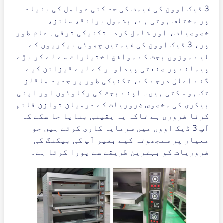
3 ڈیک اوون کی قیمت کی حد کئی عوامل کی بنیاد
پر مختلف ہوتی ہے، بشمول برانڈ، سائز،
خصوصیات، اور شامل کردہ تکنیکی ترقی۔ عام طور
پر، 3 ڈیک اوون کی قیمتیں چھوٹی بیکریوں کے
لیے موزوں بجٹ کے موافق اختیارات سے لے کر بڑے
پیمانے پر صنعتی پیداوار کے لیے ڈیزائن کیے
گئے اعلیٰ درجے کے، تکنیکی طور پر جدید ماڈلز
تک ہو سکتی ہیں۔ اپنے بجٹ کی رکاوٹوں اور اپنی
بیکری کی مخصوص ضروریات کے درمیان توازن قائم
کرنا ضروری ہے تاکہ یہ یقینی بنایا جا سکے کہ
آپ 3 ڈیک اوون میں سرمایہ کاری کرتے ہیں جو
معیار پر سمجھوتہ کیے بغیر آپ کی بیکنگ کی
ضروریات کو بہترین طریقے سے پورا کرتا ہے۔