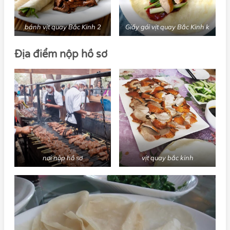
bánh vịt quay Bắc Kinh 2
Giấy gói vịt quay Bắc Kinh k
Địa điểm nộp hồ sơ
nơi nộp hồ sơ
vịt quay bắc kinh