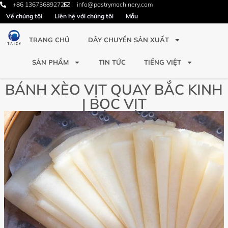
+86 13673689272
info@pastrymachinery.com
Về chúng tôi
Liên hệ với chúng tôi
Mẫu
TRANG CHỦ
DÂY CHUYỀN SẢN XUẤT
SẢN PHẨM
TIN TỨC
TIẾNG VIỆT
BÁNH XÈO VỊT QUAY BẮC KINH
| BỌC VỊT