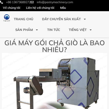
+86 13673689272
info@pastrymachinery.com
Về chúng tôi
Liên hệ với chúng tôi
Mẫu
TRANG CHỦ
DÂY CHUYỀN SẢN XUẤT
SẢN PHẨM
TIN TỨC
TIẾNG VIỆT
GIÁ MÁY GÓI CHẢ GIÒ LÀ BAO
NHIÊU?