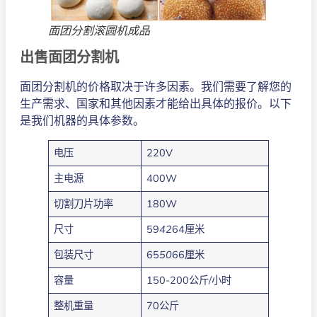
面团分割滚圆机成品
出售面团分割机
面团分割机的价格取决于许多因素。我们需要了解您的
生产需求、国家和其他因素才能给出具体的报价。以下
是我们机器的具体参数。
电压
220V
主电源
400W
切割刀片功率
180W
尺寸
59
42
64厘米
包装尺寸
65
50
66厘米
容量
150-200公斤/小时
整机重量
70公斤