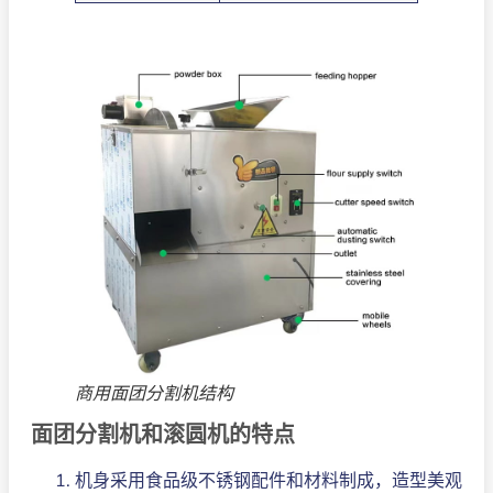
商用面团分割机结构
面团分割机和滚圆机的特点
机身采用食品级不锈钢配件和材料制成，造型美观