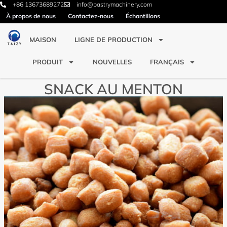
+86 13673689272
info@pastrymachinery.com
À propos de nous
Contactez-nous
Échantillons
MAISON
LIGNE DE PRODUCTION
PRODUIT
NOUVELLES
FRANÇAIS
SNACK AU MENTON